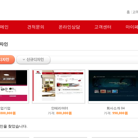
메인
견적문의
온라인상담
고객센터
마이
디자인
기업기업
인테리어01
회사소개 04
800,000원
가격:
800,000원
가격:
990,000원
인을 찾았습니다.