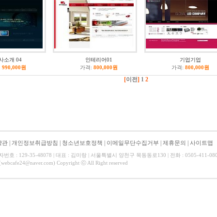
사소개 04
인테리어01
기업기업
:
990,000원
가격:
800,000원
가격:
800,000원
[
이전
]
1
2
약관
|
개인정보취급방침
|
청소년보호정책
|
이메일무단수집거부
|
제휴문의
|
사이트맵
 : 129-35-48078 | 대표 : 김미랑 | 서울특별시 양천구 목동동로130 | 전화 : 0505-411-0808
afe24@naver.com) Copyright ⓒ All Right reserved