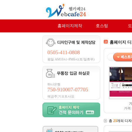
홈페이지제작
호스팅
도
홈페이지 
0505-411-0808
평일 AM10시~PM6시(토/일휴무)
하나은행
750-910007-07705
예금주:기프트사요
가격:
총
23
개의 디자