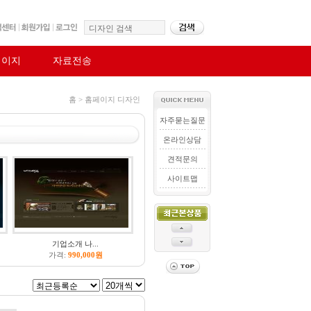
페이지
자료전송
홈 > 홈페이지 디자인
자주묻는질문
온라인상담
견적문의
사이트맵
기업소개 나...
가격:
990,000원