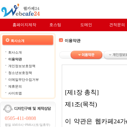
홈페이지제작
호스팅
도메인
견적문의
이용약관
회사소개
회사소개
이용약관
개인정보보호정책
청소년보호정책
이메일무단수집거부
제휴문의
[제1장 총칙]
사이트맵
제1조(목적)
0505-411-0808
이 약관은 웹카페24가(이
평일 AM10시~PM6시(토/일휴무)