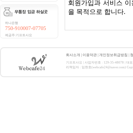
회원가입과 서비스 이
을 목적으로 합니다.
하나은행
750-910007-07705
예금주:기프트사요
제2조(정의)
① '웹카페24'이란 
회사소개
|
이용약관
|
개인정보취급방침
|
기프트사요 | 사업자번호 : 129-35-48078 | 대표
터 등 정보통신 설비를
리책임자 : 임현호(webcafe24@naver.com) Copyrig
가상의 영업장과 사이
② '이용자'란 '웹카
24'가 제공하는 서비
③ '회원'이라 함은 
서, '웹카페24'의 정
비스를 계속적으로 이용
④ '비회원'이라 함은