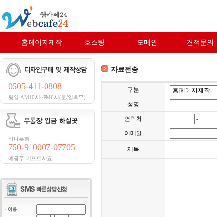
홈페이지제작
호스팅
도메인
견적문의
자료전송
0505-411-0808
구분
평일 AM10시~PM6시(토/일휴무)
성명
연락처
-
이메일
하나은행
750-910007-07705
제목
예금주:기프트사요