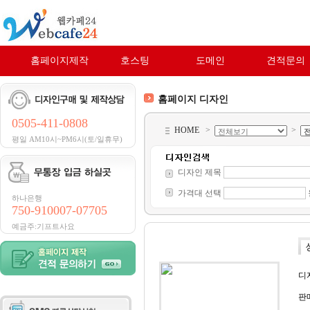
홈페이지제작
호스팅
도메인
견적문의
홈페이지 디자인
0505-411-0808
HOME
>
>
평일 AM10시~PM6시(토/일휴무)
디자인 제목
가격대 선택
하나은행
750-910007-07705
예금주:기프트사요
디
판