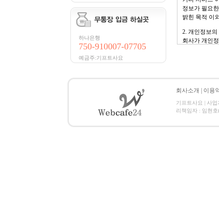
정보가 필요한
밝힌 목적 이
2. 개인정보의
하나은행
회사가 개인정
750-910007-07705
니다.
예금주:기프트사요
회사는 서비스
서의 가치가 
광고를 의뢰한
회사소개
|
이용
3. 개인정보의
기프트사요 | 사업자번호
회사는 원칙적
리책임자 : 임현호(webc
자 약관을 위
는 예외로 합니
4. 개인정보
회사는 보다 
기하기 위하여
- 실명확인 : 
- 서버의 운영
- 카드결제 : 
5. 자신의 개
회사의 회원은
다. 개인정보