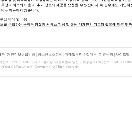
 특정 서비스의 이용 시 추가 정보의 제공을 요청할 수 있습니다. 이 경우에도 기입하
외에는 이용하지 않습니다.
 수집 목적 및 이용
보를 수집하는 목적은 양질의 서비스 제공 및 회원 개개인의 기호와 필요에 따른 맞
 제공에 따라 회원님의 동의 하에 광고성 정보를 전달할 수 있으며, 회원님 개인에 대
있는 광고를 선별적으로 전달됩니다. 성별, 연령별 기타 특정 조건의 집단에 대한 광고
 개인이나 단체에 제공되지 않습니다.
약관
|
개인정보취급방침
|
청소년보호정책
|
이메일무단수집거부
|
제휴문의
|
사이트맵
 공유 및 제공
 : 129-35-48078 | 대표 : 김미랑 | 서울특별시 양천구 목동동로130 | 전화 : 0505-411-0808
으로 회원의 개인정보를 원칙적으로 외부에 제공하지 않습니다. 다만 회원님이 공개 및
afe24@naver.com) Copyright ⓒ All Right reserved
배하거나 타인에게 피해를 주는 행위 등으로 법적인 조치가 요구되고 적법한 절차에 의
다.
의 취급위탁
나은 서비스의 제공을 위해 아래와 같은 업체에 회원의 개인정보를 취급 위탁합니다. 
 개인정보보호 관련 법규의 준수, 개인정보에 관한 제3자 공급 금지 및 사고시의 책임
준비중
 및 관리 : 심플렉스인터넷㈜
준비중
인정보 열람, 수정 및 삭제
 언제든지 자신의 개인정보를 열람하거나 수정할 수 있으며, 회원 등록 해지를 통해
의 열람, 수정 및 삭제는 홈페이지 내 개인정보관리 페이지에서 하실 수 있습니다.