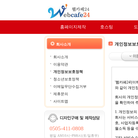
홈페이지제작
호스팅
도
개인정보보
회사소개
회사소개
이용약관
개인정보보호정책
청소년보호정책
'웹카페24'
이메일무단수집거부
와 같이 개인
제휴문의
회사의 개인정
사이트맵
을 확인하여 
1. 개인정보의
회사는 서비스
호, 사업자등록
0505-411-0808
월소득 등을 
평일 AM10시~PM6시(토/일휴무)
기타 서비스 이